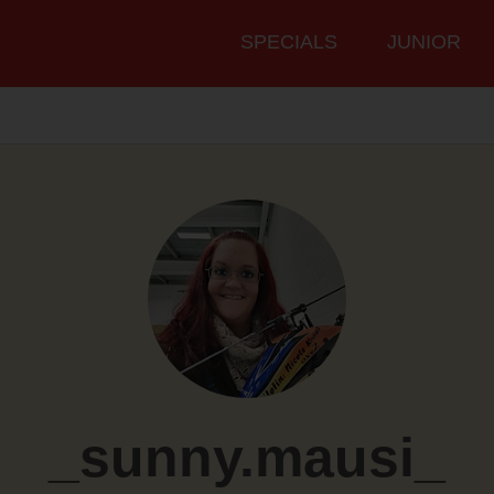
Hauptmenü
SPECIALS
JUNIOR
_sunny.mausi_