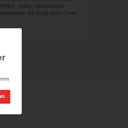
Peters - Kaltes Versprechen -
vorablesen. Ich fange beim Cover...
er
nimm
an