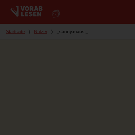
Du bist hier
Startseite
❭
Nutzer
❭
_sunny.mausi_