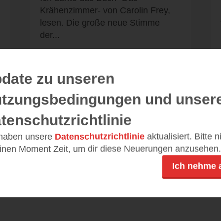
Krähenzimmer- von Carolin Frey,
lesen. Die große neue Stimme
der...
date zu unseren
tzungsbedingungen und unser
Alle 95 Rezensionen anzeigen
tenschutzrichtlinie
 haben unsere
Datenschutzrichtlinie
aktualisiert. Bitte 
einen Moment Zeit, um dir diese Neuerungen anzusehen.
Leseeindrücke
Ich nehme 