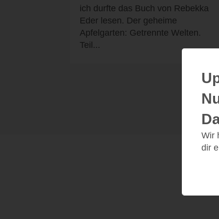
ich durfte das Buch von Rebekka
Eder lesen. Der geheime
Apfelgarten: Getrennte Welten.
Teil...
Up
Nu
Da
Wir
dir 