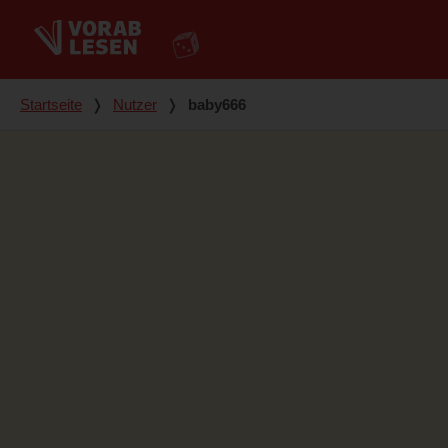
Du bist hier
Startseite
❭
Nutzer
❭
baby666