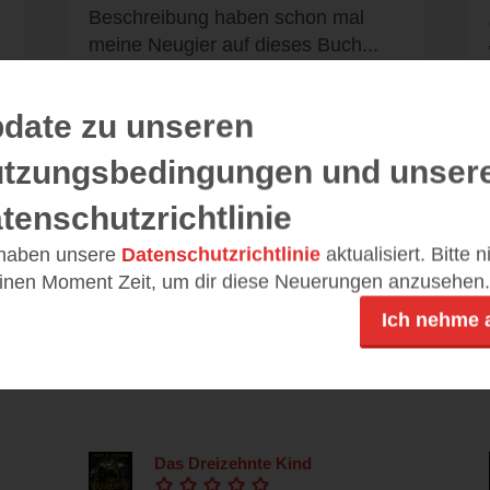
Beschreibung haben schon mal
meine Neugier auf dieses Buch...
date zu unseren
tzungsbedingungen und unser
Alle 121 Rezensionen anzeigen
tenschutzrichtlinie
 haben unsere
Datenschutzrichtlinie
aktualisiert. Bitte 
einen Moment Zeit, um dir diese Neuerungen anzusehen.
Leseeindrücke
Ich nehme 
Das Dreizehnte Kind