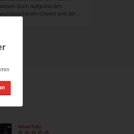
dieses Buch aufgrund des
wunderschönen Covers und der...
er
nimm
an
Velvet Falls