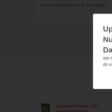
vom ersten Blick an in den Bann...
Up
Nu
Da
Wir
dir 
Cassandra Morgan - Der
goldene Schlüssel