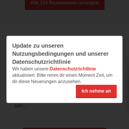
Alle 154 Rezensionen anzeigen
Leseeindrücke
Update zu unseren
Nutzungsbedingungen und unserer
Datenschutzrichtlinie
Solange ein Streichholz brennt
Wir haben unsere
Datenschutzrichtlinie
aktualisiert. Bitte nimm dir einen Moment Zeit, um
07.03.2026 – 15:07
dir diese Neuerungen anzusehen.
Der tragische Herr Bohm
Ich nehme an
Mein erster Eindruck hat mich sofort neugierig
gemacht. Besonders die Figur Bohm wirkt
sehr...