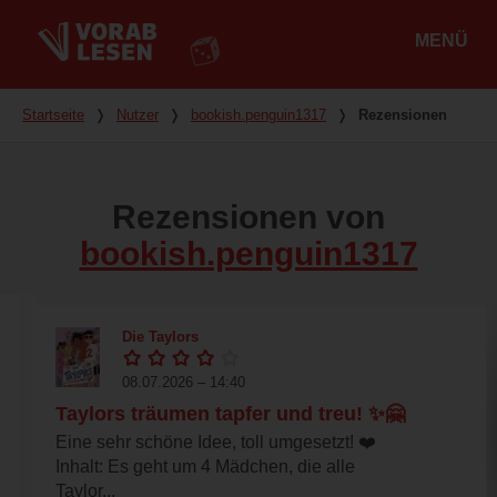
MENÜ
Hauptmenü
Du bist hier
Startseite
❭
Nutzer
❭
bookish.penguin1317
❭
Rezensionen
Rezensionen von
bookish.penguin1317
Die Taylors
08.07.2026 – 14:40
Taylors träumen tapfer und treu! ✨🤗
Eine sehr schöne Idee, toll umgesetzt! ❤️
Inhalt: Es geht um 4 Mädchen, die alle
Taylor...