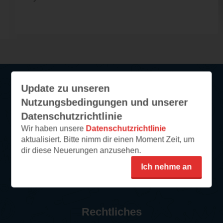
Update zu unseren
Service
Nutzungsbedingungen und unserer
Datenschutzrichtlinie
So funktioniert‘s
Wir haben unsere
Datenschutzrichtlinie
FAQ
aktualisiert. Bitte nimm dir einen Moment Zeit, um
dir diese Neuerungen anzusehen.
Newsletter abonnieren
Kontakt/Support
Ich nehme an
Impressum
Rechtliches