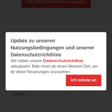
Alle 246 Rezensionen anzeigen
Leseeindrücke
Update zu unseren
Nutzungsbedingungen und unserer
Datenschutzrichtlinie
Der geheime Apfelgarten: Getrennte
Welten
Wir haben unsere
Datenschutzrichtlinie
aktualisiert. Bitte nimm dir einen Moment Zeit, um
20.07.2026 – 09:01
dir diese Neuerungen anzusehen.
Nichts für mich
Ich nehme an
Ich liebe historische Romane, war allerdings
skeptisch beim Namen der Autorin. Ich habe
von ihr...