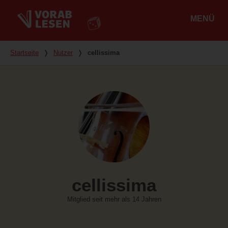
MENÜ
Hauptmenü
Du bist hier
Startseite
❭
Nutzer
❭
cellissima
cellissima
Mitglied seit mehr als 14 Jahren