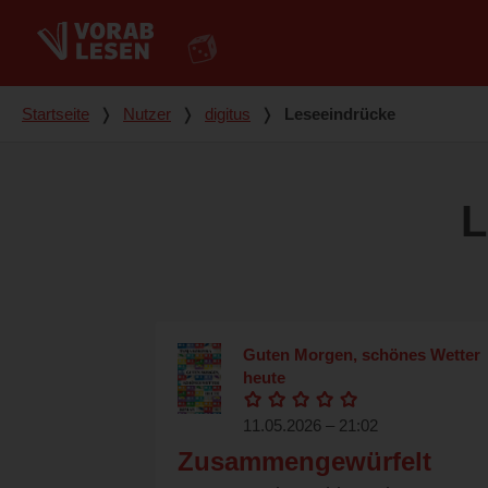
Du bist hier
Startseite
❭
Nutzer
❭
digitus
❭
Leseeindrücke
L
Guten Morgen, schönes Wetter
heute
11.05.2026 – 21:02
Zusammengewürfelt