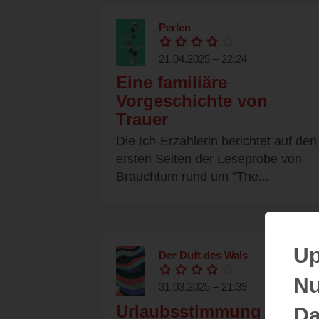
Perlen
21.04.2025 – 22:24
Eine familiäre
Vorgeschichte von
Trauer
Die Ich-Erzählerin berichtet auf den
ersten Seiten der Leseprobe von
Brauchtum rund um "The...
Up
Der Duft des Wals
Nu
31.03.2025 – 21:39
Urlaubsstimmung
Da