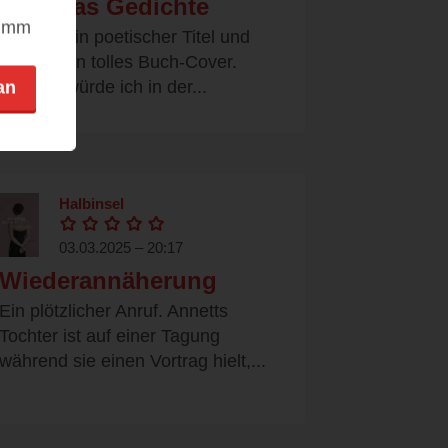
Maschas Gedichte
nimm
Was für ein poetischer Titel und
was für ein tolles Buch-Cover.
Danach würde ich in der...
an
Halbinsel
03.03.2025 – 20:17
Wiederannäherung
Ein plötzlicher Anruf. Annetts
Tochter ist auf einer Tagung
während sie einen Vortrag hielt,...