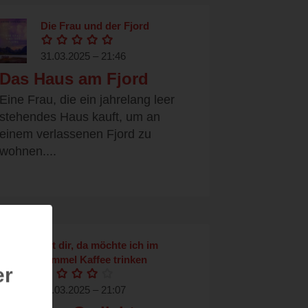
Die Frau und der Fjord
31.03.2025 – 21:46
Das Haus am Fjord
Eine Frau, die ein jahrelang leer
stehendes Haus kauft, um an
einem verlassenen Fjord zu
wohnen....
Mit dir, da möchte ich im
Himmel Kaffee trinken
er
03.03.2025 – 21:07