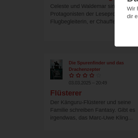
Celeste und Waldemar sind die
Wir
Protagonisten der Leseprobe, sie
dir 
Flugbegleiterin, er Chauffeur...
Die Spurenfinder und das
Drachenzepter
03.03.2025 – 20:49
Flüsterer
Der Känguru-Flüsterer und seine
Familie schreiben Fantasy. Gibt es
irgendwas, das Marc-Uwe Kling...