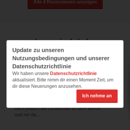
Alle 4 Rezensionen anzeigen
Leseeindrücke
Update zu unseren
Nutzungsbedingungen und unserer
Zehn wirklich wichtige Gespräche, die
Datenschutzrichtlinie
Kinder und Eltern wachsen lassen
Wir haben unsere
Datenschutzrichtlinie
aktualisiert. Bitte nimm dir einen Moment Zeit, um
03.03.2025 – 22:34
dir diese Neuerungen anzusehen.
Schon die Leseprobe ist sehr
hilfreich!
Ich nehme an
Schon den Titel fand ich interessant, dass
mich jedoch die Leseprobe so sehr abholt
und mir da...