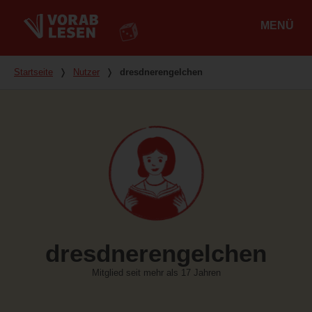
MENÜ
Hauptmenü
Du bist hier
Startseite
❭
Nutzer
❭
dresdnerengelchen
dresdnerengelchen
Mitglied seit mehr als 17 Jahren