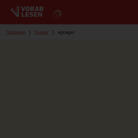
Du bist hier
Startseite
❭
Nutzer
❭
eprager