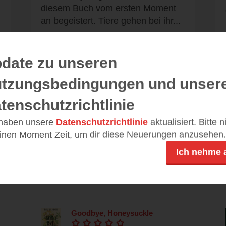
diesem Buch vom ersten Moment
an begeistert. Tiere gehen bei ihr...
date zu unseren
Alle 51 Rezensionen anzeigen
tzungsbedingungen und unser
tenschutzrichtlinie
 haben unsere
Datenschutzrichtlinie
aktualisiert. Bitte 
einen Moment Zeit, um dir diese Neuerungen anzusehen.
Leseeindrücke
Ich nehme 
Goodbye, Honeysuckle