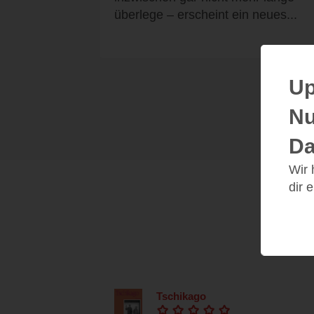
überlege – erscheint ein neues...
Up
Nu
Da
Wir
dir 
Tschikago