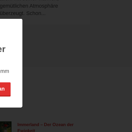
gemütlichen Atmosphäre
überzeugt. Schon...
er
nimm
an
Immerland – Der Ozean der
Ewigkeit