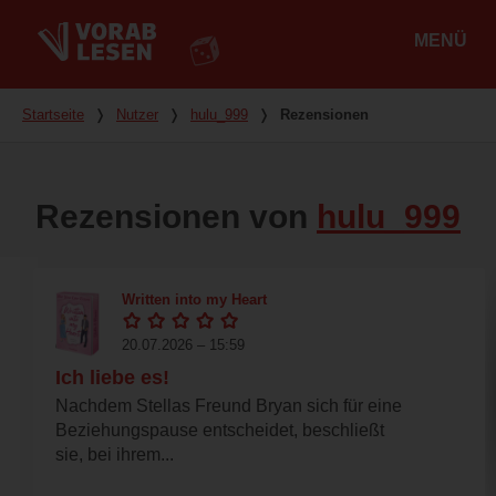
MENÜ
Hauptmenü
Du bist hier
Startseite
❭
Nutzer
❭
hulu_999
❭
Rezensionen
Rezensionen von
hulu_999
Written into my Heart
20.07.2026 – 15:59
Ich liebe es!
Nachdem Stellas Freund Bryan sich für eine
Beziehungspause entscheidet, beschließt
sie, bei ihrem...