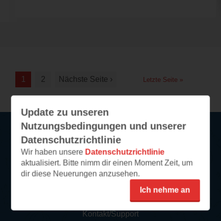
1
2
Nächste Seite ›
Letzte Seite »
Update zu unseren
Nutzungsbedingungen und unserer
Datenschutzrichtlinie
Service
Wir haben unsere
Datenschutzrichtlinie
aktualisiert. Bitte nimm dir einen Moment Zeit, um
So funktioniert‘s
dir diese Neuerungen anzusehen.
FAQ
Ich nehme an
Newsletter abonnieren
Kontakt/Support