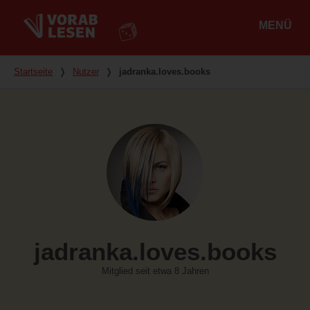
MENÜ
Hauptmenü
Du bist hier
Startseite
❭
Nutzer
❭
jadranka.loves.books
jadranka.loves.books
Mitglied seit etwa 8 Jahren