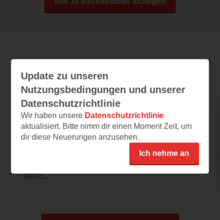
Alle 16 Rezensionen anzeigen
Leseeindrücke
Update zu unseren
Nutzungsbedingungen und unserer
Datenschutzrichtlinie
The Wind Weaver
Wir haben unsere
Datenschutzrichtlinie
aktualisiert. Bitte nimm dir einen Moment Zeit, um
07.04.2025 – 08:47
dir diese Neuerungen anzusehen.
Absolut meine Tropes
Ich nehme an
Ich habe ja mal direkt gegoogelt, welche
Bücher die Autorin noch geschrieben hat,
denn...