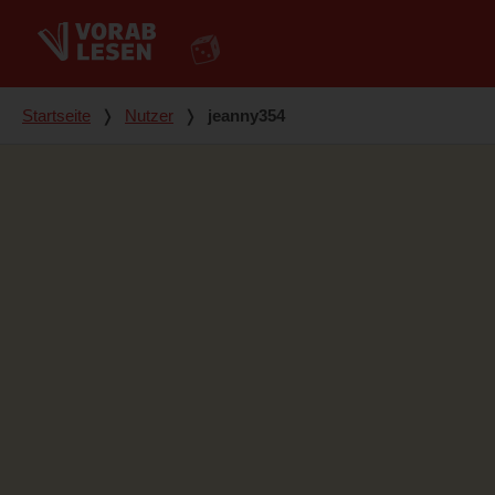
Du bist hier
Startseite
❭
Nutzer
❭
jeanny354