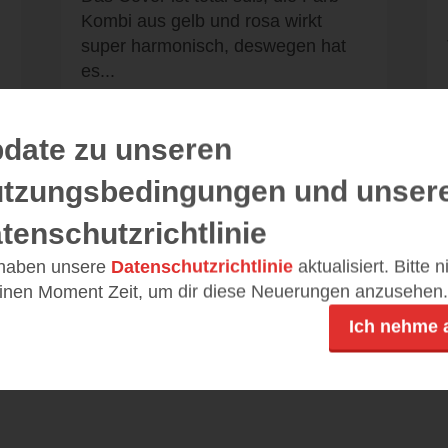
Kombi aus gelb und rosa wirkt
super harmonisch, deswegen hat
es...
date zu unseren
tzungsbedingungen und unser
Alle 11 Rezensionen anzeigen
tenschutzrichtlinie
 haben unsere
Datenschutzrichtlinie
aktualisiert. Bitte 
einen Moment Zeit, um dir diese Neuerungen anzusehen.
Ich nehme 
Leseeindrücke