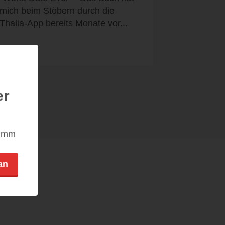
mich beim Stöbern durch die
Thalia-App bereits Monate vor...
er
nimm
an