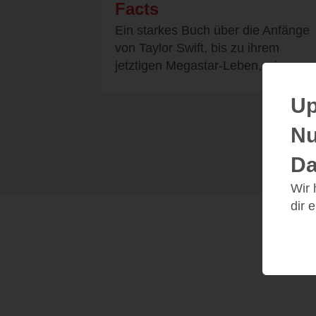
Facts
Ein starkes Buch über die Anfänge
von Taylor Swift, bis zu ihrem
jetztigen Megastar-Leben, wie...
Up
Nu
Da
Wir
dir 