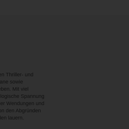
 Thriller- und
mane sowie
ben. Mit viel
hologische Spannung
ender Wendungen und
 von den Abgründen
den lauern.