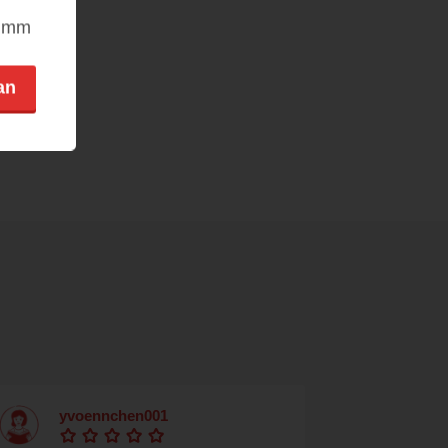
nimm
an
yvoennchen001