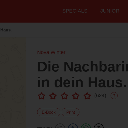
Hauptmenü
SPECIALS
JUNIOR
 Haus.
Nova Winter
Die Nachbarin
in dein Haus.
(
624
)
?
E-Book
Print