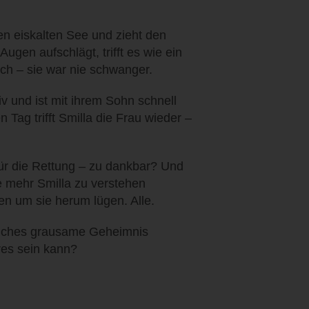
den eiskalten See und zieht den
Augen aufschlägt, trifft es wie ein
ich – sie war nie schwanger.
v und ist mit ihrem Sohn schnell
ag trifft Smilla die Frau wieder –
 für die Rettung – zu dankbar? Und
Je mehr Smilla zu verstehen
en um sie herum lügen. Alle.
lches grausame Geheimnis
hres sein kann?