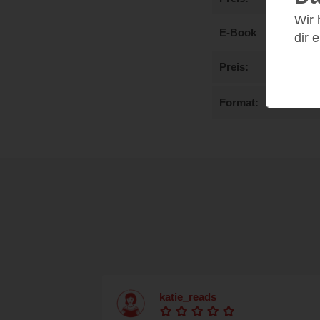
Wir
E-Book
dir 
Preis
Format
katie_reads