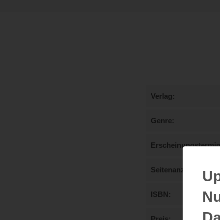
Verlag
Genre
Erscheinungstermi
Seitenanzahl
Up
Nu
ISBN
Da
Preis