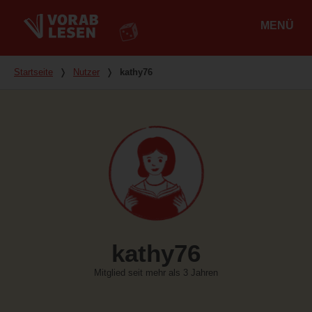
MENÜ
Hauptmenü
Du bist hier
Startseite
❭
Nutzer
❭
kathy76
kathy76
Mitglied seit mehr als 3 Jahren