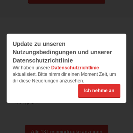
Leseeindrücke
Update zu unseren
Nutzungsbedingungen und unserer
Datenschutzrichtlinie
Leichenstarr an der Bar
Wir haben unsere
Datenschutzrichtlinie
18.06.2024 – 11:40
aktualisiert. Bitte nimm dir einen Moment Zeit, um
dir diese Neuerungen anzusehen.
Spannend
Das Cover und der Schreibstil gefallen mir
Ich nehme an
sehr gut. Das Lesen der Leseprobe hat mir
sehr geut...
Alle 13 Leseeindrücke anzeigen