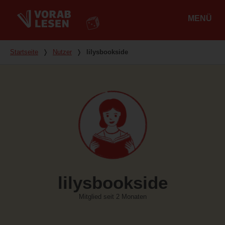
MENÜ
Hauptmenü
Du bist hier
Startseite
❭
Nutzer
❭
lilysbookside
lilysbookside
Mitglied seit 2 Monaten