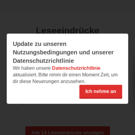
Leseeindrücke
Update zu unseren
Nutzungsbedingungen und unserer
Cinnamon Spice Love
Datenschutzrichtlinie
22.07.2026 – 09:56
Wir haben unsere
Datenschutzrichtlinie
aktualisiert. Bitte nimm dir einen Moment Zeit, um
Das klingt nach dem perfekten
Herbst-Wohlfühlbuch!
dir diese Neuerungen anzusehen.
Schon das Cover versprüht pure
Ich nehme an
Herbststimmung und hat mich sofort
begeistert. Ich liebe Bücher,...
Alle 14 Leseeindrücke anzeigen