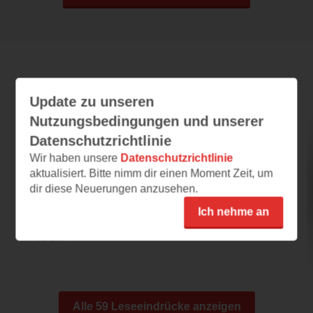
Leseeindrücke
Update zu unseren
Nutzungsbedingungen und unserer
Datenschutzrichtlinie
52 wilde Fermente
Wir haben unsere
Datenschutzrichtlinie
22.01.2025 – 14:23
aktualisiert. Bitte nimm dir einen Moment Zeit, um
Wie fermentiere ich richtig?
dir diese Neuerungen anzusehen.
Fermentation ist in diesem Buch das Thema.
Ich nehme an
Hier wird die Geschichte des Fermentierens
kurz...
Alle 59 Leseeindrücke anzeigen