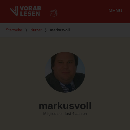
MENÜ
Hauptmenü
Du bist hier
Startseite
❭
Nutzer
❭
markusvoll
markusvoll
Mitglied seit fast 4 Jahren