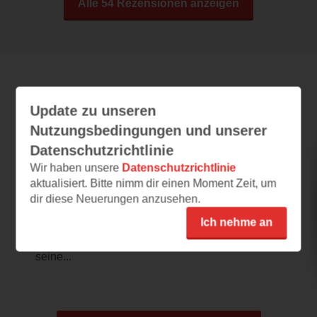
Alle 54 Rezensionen anzeigen
Leseeindrücke
Update zu unseren
Nutzungsbedingungen und unserer
Datenschutzrichtlinie
Die zweitgrößte Liebe
Wir haben unsere
Datenschutzrichtlinie
aktualisiert. Bitte nimm dir einen Moment Zeit, um
07.07.2026 – 08:41
dir diese Neuerungen anzusehen.
Detailverliebt
Ich nehme an
Sofort ist man in der Geschichte um Michelle
drin - Henry, der nach Hause kommt und
seine...