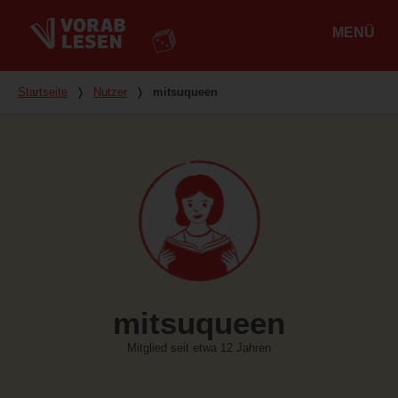
MENÜ
Hauptmenü
Du bist hier
Startseite
❭
Nutzer
❭
mitsuqueen
mitsuqueen
Mitglied seit etwa 12 Jahren