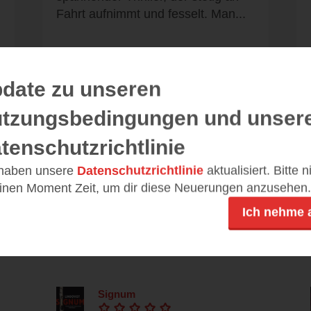
Fahrt aufnimmt und fesselt. Man...
date zu unseren
Alle 17 Rezensionen anzeigen
tzungsbedingungen und unser
tenschutzrichtlinie
 haben unsere
Datenschutzrichtlinie
aktualisiert. Bitte 
einen Moment Zeit, um dir diese Neuerungen anzusehen.
Leseeindrücke
Ich nehme 
Signum