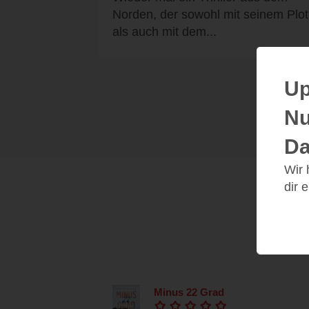
Norden, der sowohl mit seinem Plot
als auch mit dem...
Up
Nu
Da
Wir
dir 
Minus 22 Grad