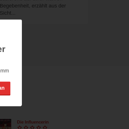
Begebenheit, erzählt aus der
Sicht...
er
nimm
an
Die Influencerin