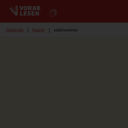
Du bist hier
Startseite
❭
Nutzer
❭
sabineelena