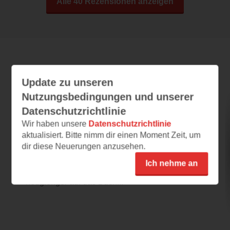
Alle 40 Rezensionen anzeigen
Leseeindrücke
Update zu unseren
Nutzungsbedingungen und unserer
Datenschutzrichtlinie
Drowning Sorrows in Raging Fire 1
Wir haben unsere
Datenschutzrichtlinie
13.07.2026 – 23:52
aktualisiert. Bitte nimm dir einen Moment Zeit, um
Genau meins!
dir diese Neuerungen anzusehen.
Vom Cover über die Tropes bis hin zur
Ich nehme an
Leseprobe hat mich alles nur noch
neugieriger auf das Buch...