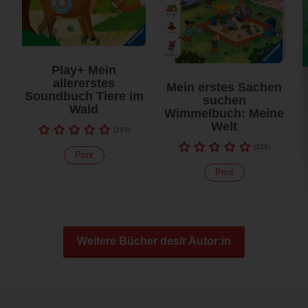
Play+ Mein
allererstes
Mein erstes Sachen
Soundbuch Tiere im
suchen
Wald
Wimmelbuch: Meine
Welt
(
293
)
(
328
)
Print
Print
Weitere Bücher des/r Autor:in