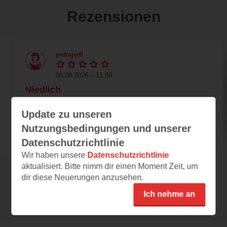
Rezensionen
petrajedl
06.08.2026 – 11:09
Niedlich
Das Buch Mein erstes Sachen suchen
Update zu unseren
Wimmelbuch: Fahrzeuge aus dem
Ravensburger Verlag ist ein...
Nutzungsbedingungen und unserer
Datenschutzrichtlinie
Wir haben unsere
Datenschutzrichtlinie
aktualisiert. Bitte nimm dir einen Moment Zeit, um
dir diese Neuerungen anzusehen.
Alle 47 Rezensionen anzeigen
Ich nehme an