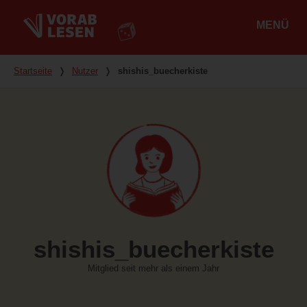
MENÜ
Hauptmenü
Du bist hier
Startseite
❭
Nutzer
❭
shishis_buecherkiste
shishis_buecherkiste
Mitglied seit mehr als einem Jahr