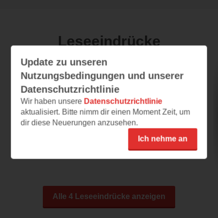
Leseeindrücke
Update zu unseren
Nutzungsbedingungen und unserer
Im Leben nebenan
Datenschutzrichtlinie
26.05.2025 – 17:24
Wir haben unsere
Datenschutzrichtlinie
aktualisiert. Bitte nimm dir einen Moment Zeit, um
Was wäre wenn?
dir diese Neuerungen anzusehen.
Mit einem humoristischen, scharfen aber
einfach zu folgendem Schreibstil wird man
Ich nehme an
direkt...
Alle 4 Leseeindrücke anzeigen