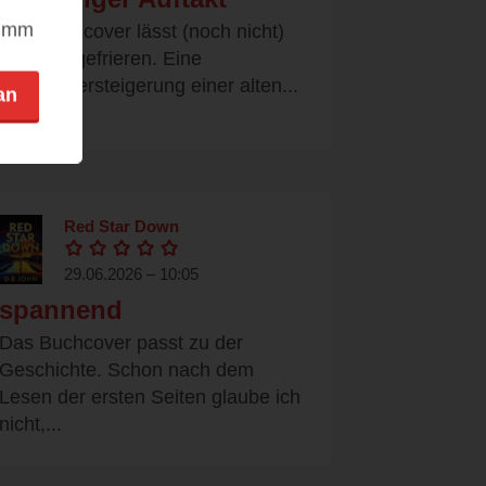
nimm
Das Buchcover lässt (noch nicht)
das Blut gefrieren. Eine
Zwangsversteigerung einer alten...
an
Red Star Down
29.06.2026 – 10:05
spannend
Das Buchcover passt zu der
Geschichte. Schon nach dem
Lesen der ersten Seiten glaube ich
nicht,...