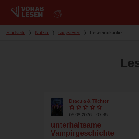
Du bist hier
Startseite
❭
Nutzer
❭
sixtyseven
❭
Leseeindrücke
Le
Dracula & Töchter
05.08.2026 – 07:45
unterhaltsame
Vampirgeschichte