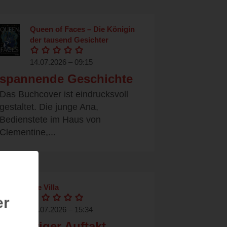
Queen of Faces – Die Königin
der tausend Gesichter
14.07.2026 – 09:15
spannende Geschichte
Das Buchcover ist eindrucksvoll
gestaltet. Die junge Ana,
Bedienstete im Haus von
Clementine,...
Die Villa
er
06.07.2026 – 15:34
schauriger Auftakt