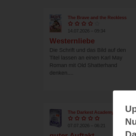
The Brave and the Reckless
14.07.2026 – 09:34
Westernliebe
Die Schrift und das Bild auf den
Titel lassen an einen Karl May
Roman mit Old Shatterhand
denken....
Up
The Darkest Academy 1
Nu
07.07.2026 – 06:21
Da
guter Auftakt