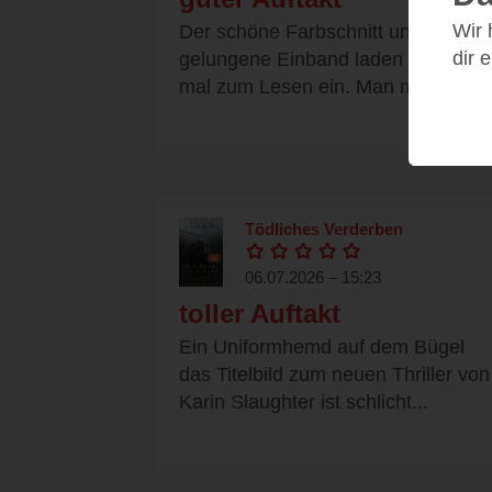
Wir
Der schöne Farbschnitt und der
dir 
gelungene Einband laden schon
mal zum Lesen ein. Man muss...
Tödliches Verderben
06.07.2026 – 15:23
toller Auftakt
Ein Uniformhemd auf dem Bügel
das Titelbild zum neuen Thriller von
Karin Slaughter ist schlicht...