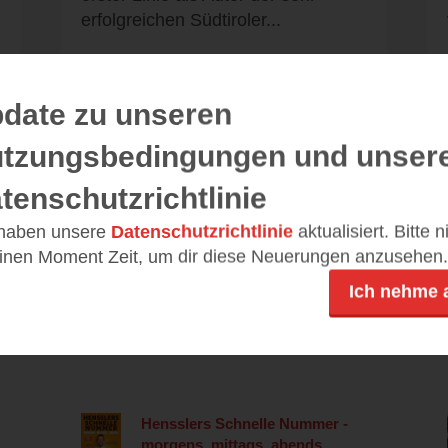
erfolgreichen Südtiroler...
date zu unseren
tzungsbedingungen und unser
Alle 73 Rezensionen anzeigen
tenschutzrichtlinie
 haben unsere
Datenschutzrichtlinie
aktualisiert. Bitte 
einen Moment Zeit, um dir diese Neuerungen anzusehen.
Leseeindrücke
Ich nehme 
Hensslers Schnelle Nummer -
morgens, mittags, abends