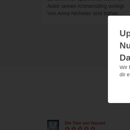
Autor seinen Krimierstling vorlegt.
Von Anna Nicholas sind bisher...
Up
Nu
Da
Wir
dir 
Die Tote von Nazaré