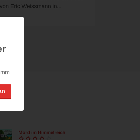
von Eric Weissmann in...
er
nimm
an
Mord im Himmelreich