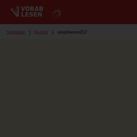
Du bist hier
Startseite
❭
Nutzer
❭
stephanus217