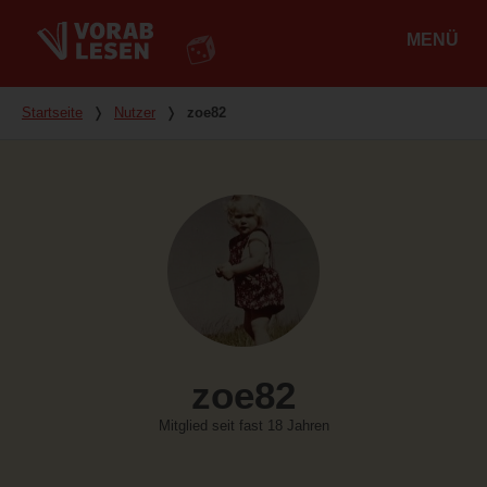
MENÜ
Hauptmenü
Du bist hier
Startseite
❭
Nutzer
❭
zoe82
zoe82
Mitglied seit fast 18 Jahren