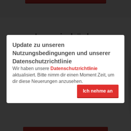
Leseeindrücke
Update zu unseren
Nutzungsbedingungen und unserer
Totensee
Datenschutzrichtlinie
Wir haben unsere
Datenschutzrichtlinie
03.08.2026 – 09:54
aktualisiert. Bitte nimm dir einen Moment Zeit, um
Nicht meins
dir diese Neuerungen anzusehen.
Was für eine schreckliche Leseprobe! Derbe
Ich nehme an
Sprache, unsympathische Protagonistin.
Ein...