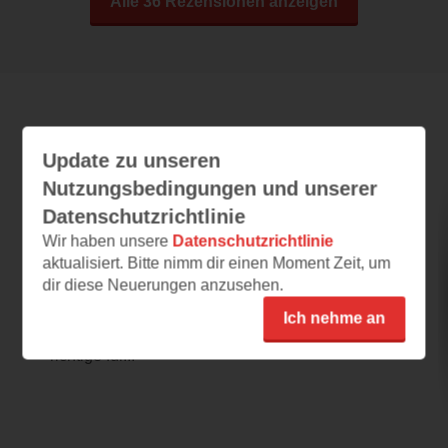
Alle 36 Rezensionen anzeigen
Leseeindrücke
Update zu unseren
Nutzungsbedingungen und unserer
Datenschutzrichtlinie
Triceratops Honigpops
Wir haben unsere
Datenschutzrichtlinie
15.07.2026 – 08:40
aktualisiert. Bitte nimm dir einen Moment Zeit, um
dir diese Neuerungen anzusehen.
Dinoalarm
Ein Dinosaurier fällt vom Himmel?! Was für
Ich nehme an
eine aufregende Geschichte und genau das
richtige für...