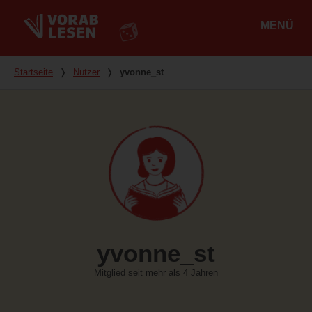
MENÜ
Hauptmenü
Du bist hier
Startseite
❭
Nutzer
❭
yvonne_st
yvonne_st
Mitglied seit mehr als 4 Jahren