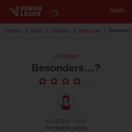
MENÜ
Hauptmenü
Du bist hier
Startseite
❭
Bücher
❭
22 Bahnen
❭
Rezensionen
❭
Besonders
22 Bahnen
Besonders…?
02.11.2025 – 10:47
Von
reading_nanina