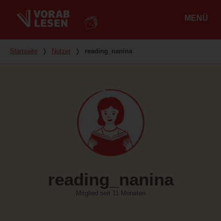
MENÜ
Hauptmenü
Du bist hier
Startseite
❭
Nutzer
❭
reading_nanina
reading_nanina
Mitglied seit 11 Monaten