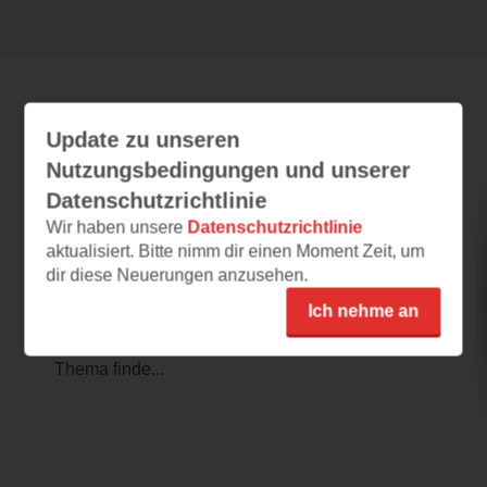
Leseeindrücke
Update zu unseren
Nutzungsbedingungen und unserer
Datenschutzrichtlinie
Amazonenbrüste
Wir haben unsere
Datenschutzrichtlinie
aktualisiert. Bitte nimm dir einen Moment Zeit, um
01.09.2025 – 18:40
dir diese Neuerungen anzusehen.
Gefesselt von Anfang an
Ich nehme an
Die Leseprobe hat mich sofort gepackt – ich
konnte gar nicht aufhören zu lesen. Das
Thema finde...