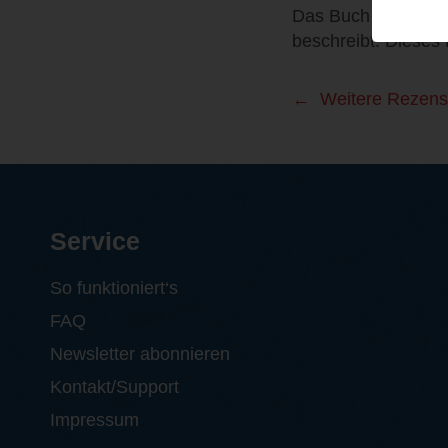
Das Buch ist wahnsi
beschreibt. Dieses 
Weitere Rezens
Service
So funktioniert‘s
FAQ
Newsletter abonnieren
Kontakt/Support
Impressum