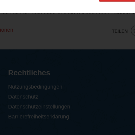
nnig authentisch durch die vielen kleinen Dinge die Car
Buch schreit nach mehr und ich will auch mehr! Danke f
ionen
TEILEN
Rechtliches
Nutzungsbedingungen
Datenschutz
Datenschutzeinstellungen
Barrierefreiheitserklärung