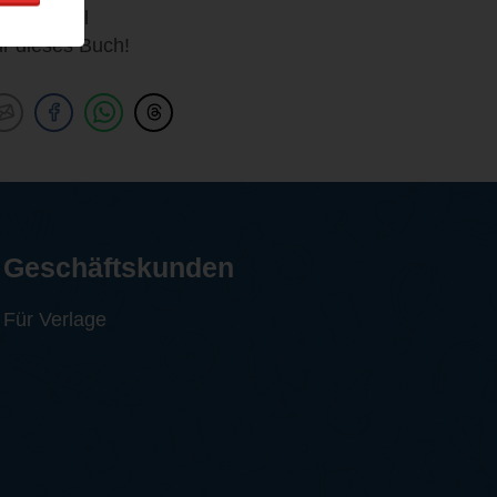
oline Wahl
ür dieses Buch!
Geschäftskunden
Für Verlage