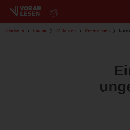
Du bist hier
Startseite
❭
Bücher
❭
22 Bahnen
❭
Rezensionen
❭
Eine 
Ei
unge