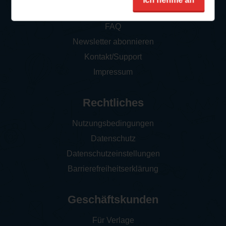
Ich nehme an
So funktioniert‘s
FAQ
Newsletter abonnieren
Kontakt/Support
Impressum
Rechtliches
Nutzungsbedingungen
Datenschutz
Datenschutzeinstellungen
Barrierefreiheitserklärung
Geschäftskunden
Für Verlage