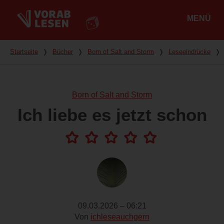
MENÜ
Hauptmenü
Du bist hier
Startseite
❭
Bücher
❭
Born of Salt and Storm
❭
Leseeindrücke
❭
Born of Salt and Storm
Ich liebe es jetzt schon
09.03.2026 – 06:21
Von
ichleseauchgern