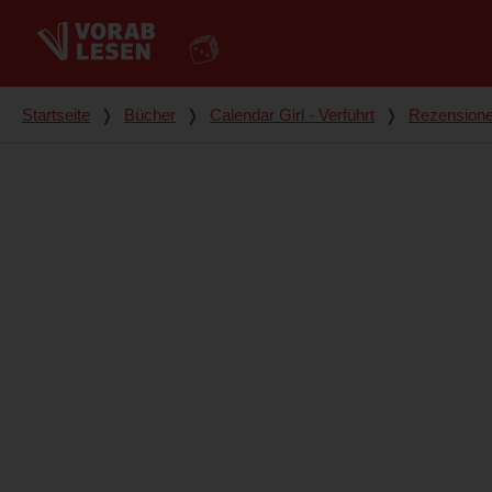
Du bist hier
Startseite
❭
Bücher
❭
Calendar Girl - Verführt
❭
Rezension