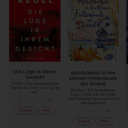
Die Lüge in ihrem
Mordsbohei in der
Gesicht
kleinen Frittenbude
am Strand
Thriller | Ein faszinierender
Thriller für Fans von "Lie to
Roman | Ein herbstlicher
me"
Cosy Crime mit viel Liebe
und Pumpkin Spice auf einer
(
0
)
Nordseeinsel
E-Book
Print
(
0
)
E-Book
Print