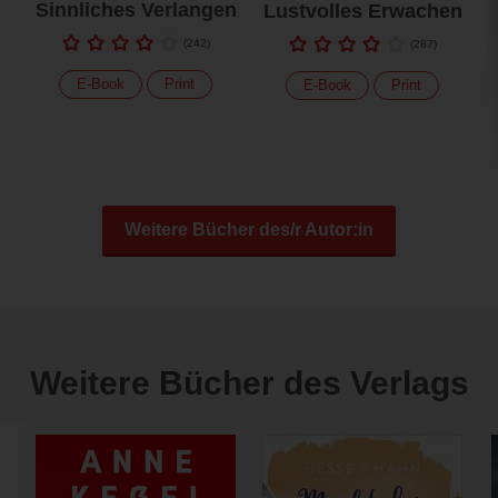
Sinnliches Verlangen
Lustvolles Erwachen
(
242
)
(
287
)
E-Book
Print
E-Book
Print
Weitere Bücher des/r Autor:in
Weitere Bücher des Verlags