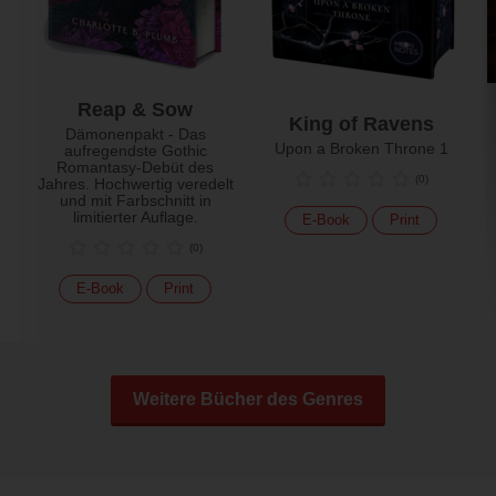
Reap & Sow
King of Ravens
Dämonenpakt - Das
Upon a Broken Throne 1
aufregendste Gothic
Romantasy-Debüt des
(
0
)
Jahres. Hochwertig veredelt
und mit Farbschnitt in
limitierter Auflage.
E-Book
Print
(
0
)
E-Book
Print
Weitere Bücher des Genres