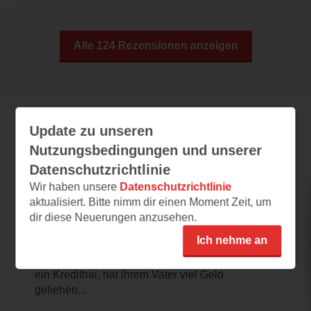
Alle 124 Rezensionen anzeigen
Update zu unseren
Leseeindrücke
Nutzungsbedingungen und unserer
Datenschutzrichtlinie
Wir haben unsere
Datenschutzrichtlinie
linusmama
aktualisiert. Bitte nimm dir einen Moment Zeit, um
dir diese Neuerungen anzusehen.
21.05.2016 – 14:30
Ich nehme an
Calender Girl
Mia steckt in einer schwierigen Lage. Ihr Ex,
ein Kredithai, hat ihrem Vater viel Geld
geliehen...