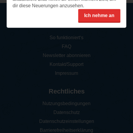
dir diese Neuerungen anzusehen.
Ich nehme an
Service
So funktioniert‘s
FAQ
Newsletter abonnieren
Kontakt/Support
Impressum
Rechtliches
Nutzungsbedingungen
Datenschutz
Datenschutzeinstellungen
Barrierefreiheitserklärung