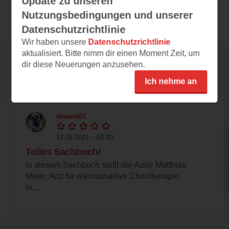
Update zu unseren
PDF, Mobi, ePub
Format
Nutzungsbedingungen und unserer
Datenschutzrichtlinie
Wir haben unsere
Datenschutzrichtlinie
aktualisiert. Bitte nimm dir einen Moment Zeit, um
dir diese Neuerungen anzusehen.
Rezensionen
Ich nehme an
sheena01
14.09.2021 – 00:00
Tolles Sachbuch!
In diesem Sachbuch stellt der Autor Matthias
Meier, Arzt für rekonstruktive Chirotherapie,
in...