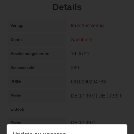
Details
Im Selbstverlag
Verlag
Sachbuch
Genre
14.06.21
Erscheinungstermin
289
Seitenanzahl
6610000294763
ISBN
DE
17,99 €
|
DE
17,99 €
Preis
E-Book
DE
17,99 €
Preis