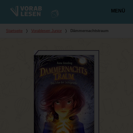
MENÜ
Hauptmenü
Du bist hier
Startseite
❭
Vorablesen Junior
❭
Dämmernachtstraum