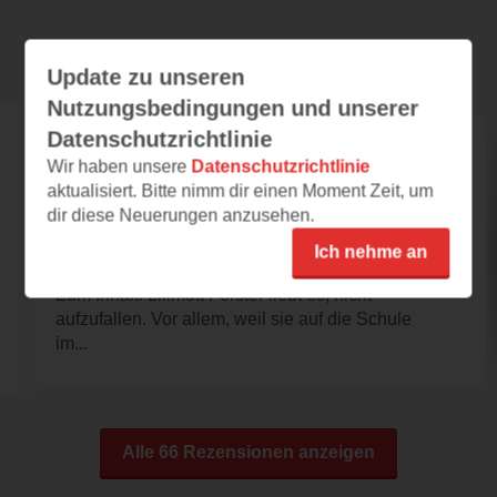
Rezensionen
Update zu unseren
Nutzungsbedingungen und unserer
Datenschutzrichtlinie
sturmtatze
Wir haben unsere
Datenschutzrichtlinie
aktualisiert. Bitte nimm dir einen Moment Zeit, um
01.10.2025 – 18:24
dir diese Neuerungen anzusehen.
Schafft es Lilimott den Streit
zwischen Tagholde und Nachtspinste
Ich nehme an
zu schlichten?
Zum Inhalt: Lilimott Förster liebt es, nicht
aufzufallen. Vor allem, weil sie auf die Schule
im...
Alle 66 Rezensionen anzeigen