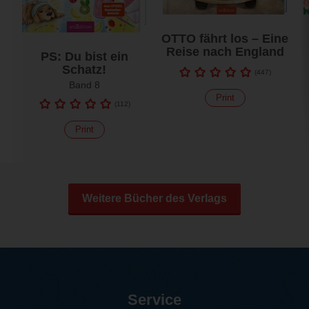
OTTO fährt los – Eine
Reise nach England
PS: Du bist ein
Schatz!
(
447
)
Band 8
Print
(
112
)
Print
Weitere Bücher des Verlags
Service