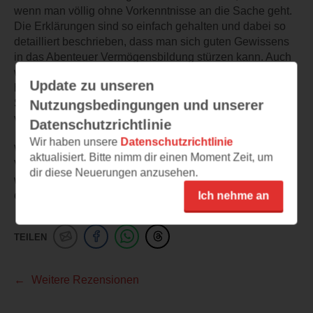
wenn man völlig ohne Vorkenntnisse an die Sache geht.
Die Erklärungen sind so einfach gehalten und dabei so
detailliert beschrieben, dass man sich guten Gewissens
in das Abenteuer Vermögensbildung stürzen kann. Auch
wer sich schon ein bisschen damit beschäftigt hat, wird
Update zu unseren
hier viele wichtige Impulse für die eigene finanzielle
Situation. Fachbegriffe werden im Anhang einfach
Nutzungsbedingungen und unserer
verständlich erklärt.
Datenschutzrichtlinie
Wir haben unsere
Datenschutzrichtlinie
Wer ein gutes Buch sucht, um die Grundlagen der
aktualisiert. Bitte nimm dir einen Moment Zeit, um
Vermögensbildung zu verstehen und selbst tätig zu
dir diese Neuerungen anzusehen.
werden, dem möchte ich dieses Buch unbedingt weiter
empfehlen. Ich vergebe alle 5 möglichen Sterne.
Ich nehme an
TEILEN
Weitere Rezensionen