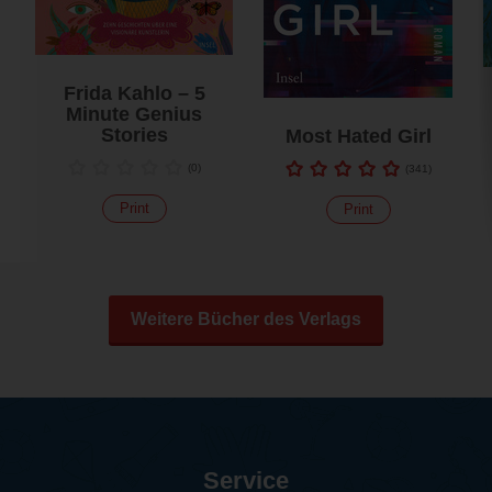
Frida Kahlo – 5
Minute Genius
Stories
Most Hated Girl
(
0
)
(
341
)
Print
Print
Weitere Bücher des Verlags
Service