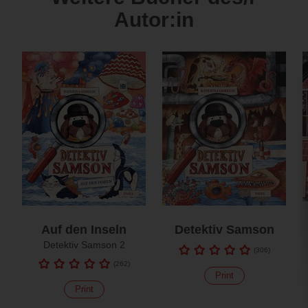
Autor:in
Auf den Inseln
Detektiv Samson
Detektiv Samson 2
(
306
)
(
262
)
Print
Print