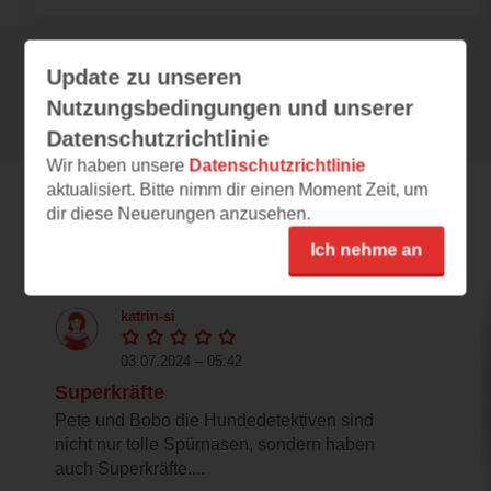
Update zu unseren
Alle 50 Rezensionen anzeigen
Nutzungsbedingungen und unserer
Datenschutzrichtlinie
Wir haben unsere
Datenschutzrichtlinie
aktualisiert. Bitte nimm dir einen Moment Zeit, um
dir diese Neuerungen anzusehen.
Leseeindrücke
Ich nehme an
katrin-si
03.07.2024 – 05:42
Superkräfte
Pete und Bobo die Hundedetektiven sind
nicht nur tolle Spürnasen, sondern haben
auch Superkräfte....