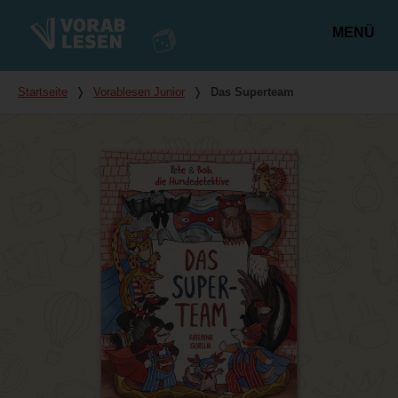
MENÜ
Hauptmenü
Du bist hier
Startseite
❭
Vorablesen Junior
❭
Das Superteam