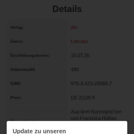
Details
dtv
Verlag
Literatur
Genre
16.07.26
Erscheinungstermin
480
Seitenanzahl
978-3-423-28566-7
ISBN
DE
23,00 €
Preis
Aus dem Norwegischen
von Franziska Hüther,
Übersetzt von
Nora Pröfrock und
Update zu unseren
Ricarda Essrich