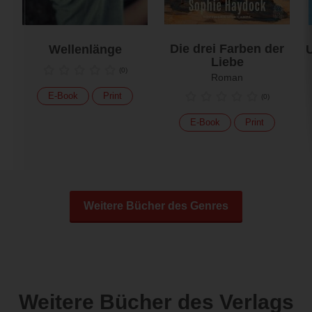
Die drei Farben der
Wellenlänge
U
Liebe
(
0
)
Roman
E-Book
Print
(
0
)
E-Book
Print
Weitere Bücher des Genres
Weitere Bücher des Verlags