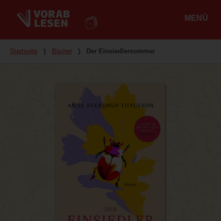
MENÜ
Hauptmenü
Du bist hier
Startseite
❭
Bücher
❭
Der Einsiedlersommer