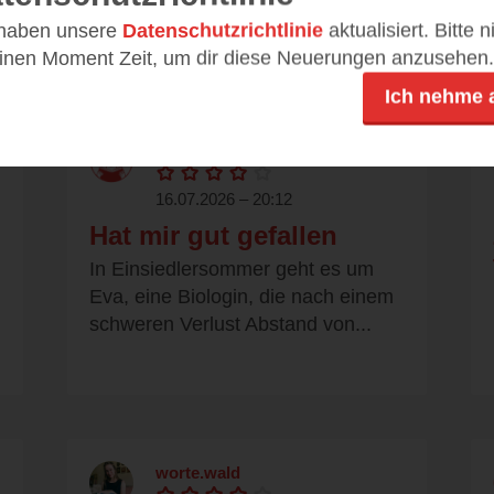
selbst...
 haben unsere
Datenschutzrichtlinie
aktualisiert. Bitte 
einen Moment Zeit, um dir diese Neuerungen anzusehen.
Ich nehme 
lisalotterie
16.07.2026 – 20:12
Hat mir gut gefallen
In Einsiedlersommer geht es um
Eva, eine Biologin, die nach einem
schweren Verlust Abstand von...
worte.wald