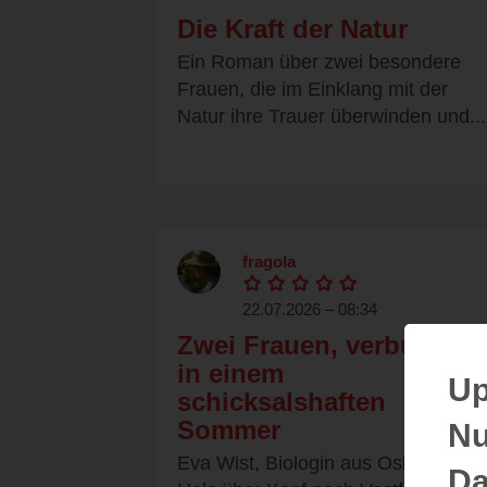
Die Kraft der Natur
Ein Roman über zwei besondere
Frauen, die im Einklang mit der
Natur ihre Trauer überwinden und...
fragola
22.07.2026 – 08:34
Zwei Frauen, verbunden
in einem
Up
schicksalshaften
Sommer
Nu
Eva Wist, Biologin aus Oslo, reist
Da