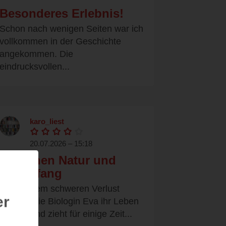
Besonderes Erlebnis!
Schon nach wenigen Seiten war ich
vollkommen in der Geschichte
angekommen. Die
eindrucksvollen...
karo_liest
20.07.2026 – 15:18
Zwischen Natur und
Neuanfang
Nach einem schweren Verlust
er
verlässt die Biologin Eva ihr Leben
in Oslo und zieht für einige Zeit...