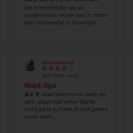
Der Eremitenkäfer gilt als
ausgestorben, wurde aber in einem
alten Eichenwald in Norwegen...
das.lesende.ich
29.07.2026 – 14:51
Wald-Spa
🪲🍃🌳 𝘈𝘣𝘦𝘳 𝘮𝘢𝘯𝘤𝘩𝘮𝘢𝘭 𝘬𝘢𝘯𝘯 𝘦𝘴
𝘴𝘦𝘪𝘯, 𝘥𝘢𝘴𝘴 𝘮𝘢𝘯 𝘦𝘪𝘯𝘦𝘳 𝘚𝘢𝘤𝘩𝘦
𝘯𝘪𝘤𝘩𝘵 𝘨𝘢𝘯𝘻 𝘢𝘶𝘧 𝘥𝘦𝘯 𝘎𝘳𝘶𝘯𝘥 𝘨𝘦𝘩𝘦𝘯
𝘮𝘶𝘴𝘴 𝘰𝘥𝘦𝘳...