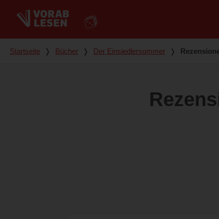
Du bist hier
Startseite
❭
Bücher
❭
Der Einsiedlersommer
❭
Rezension
Rezens