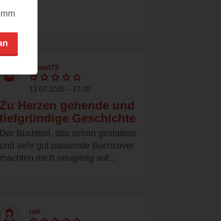
nimm
an
annett72
13.07.2026 – 17:30
Zu Herzen gehende und
tiefgründige Geschichte
Der Buchtitel, das schön gestaltete
und sehr gut passende Buchcover
machten mich neugierig auf...
reh