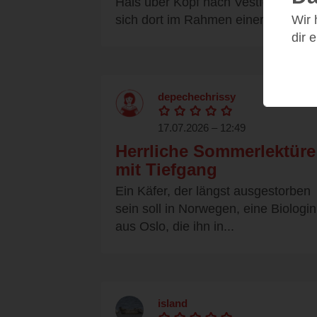
Hals über Kopf nach Vestfold, um
Wir
sich dort im Rahmen einer...
dir 
depechechrissy
17.07.2026 – 12:49
Herrliche Sommerlektüre
mit Tiefgang
Ein Käfer, der längst ausgestorben
sein soll in Norwegen, eine Biologin
aus Oslo, die ihn in...
island