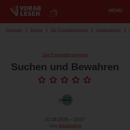
MENÜ
Hauptmenü
Du bist hier
Startseite
❭
Bücher
❭
Der Einsiedlersommer
❭
Leseeindrücke
❭
Der Einsiedlersommer
Suchen und Bewahren
01.06.2026 – 19:07
Von
alexandros