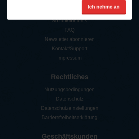
Service
Ich nehme an
So funktioniert‘s
FAQ
Newsletter abonnieren
Kontakt/Support
Impressum
Rechtliches
Nutzungsbedingungen
Datenschutz
Datenschutzeinstellungen
Barrierefreiheitserklärung
Geschäftskunden