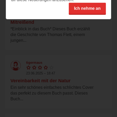
carmen1994
Ich nehme an
23.06.2025 – 18:51
Mitreißend
*Einblick in das Buch* Dieses Buch erzählt
die Geschichte von Thomas Flett, einem
jungen...
tigermaus
23.06.2025 – 18:47
Vereinbarkeit mit der Natur
Ein sehr schönes einfaches schlichtes Cover
das perfekt zu diesem Buch passt. Dieses
Buch...