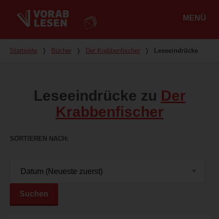
MENÜ
Hauptmenü
Du bist hier
Startseite
❭
Bücher
❭
Der Krabbenfischer
❭
Leseeindrücke
Leseeindrücke zu
Der
Krabbenfischer
SORTIEREN NACH
Suchen