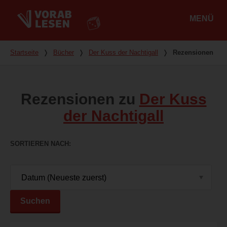
MENÜ
Hauptmenü
Du bist hier
Startseite
❭
Bücher
❭
Der Kuss der Nachtigall
❭
Rezensionen
Rezensionen zu
Der Kuss
der Nachtigall
SORTIEREN NACH
Suchen