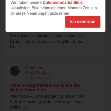
Wir haben unsere
Datenschutzrichtlinie
aktualisiert. Bitte nimm dir einen Moment Zeit, um
syzygy
dir diese Neuerungen anzusehen.
Ich nehme an
31.10.2024 – 00:21
Absolut magisch!
Die Autorin schafft eine wunderschöne Welt.
Ich finde die Idee, dass die Nightbirds ihre
Magie...
athene1989
30.10.2024 – 21:40
Tolle Protagonisten,vor allem die
Nebencharaktere
„Nightbirds – Der Kuss der Nachtigall“ von
Kate J. Armstrong ist der erste Band einer
Reihe,in...