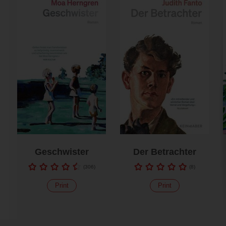
Geschwister
Der Betrachter
(
306
)
(
8
)
Print
Print