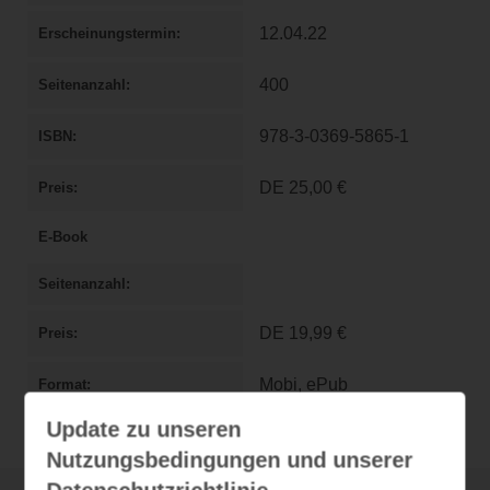
12.04.22
Erscheinungstermin
400
Seitenanzahl
978-3-0369-5865-1
ISBN
DE
25,00 €
Preis
E-Book
Seitenanzahl
DE
19,99 €
Preis
Mobi, ePub
Format
Update zu unseren
Nutzungsbedingungen und unserer