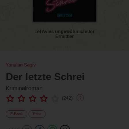
Tel Avivs ungewöhnlichster
Ermittler
Yonatan Sagiv
Der letzte Schrei
Kriminalroman
(
242
)
?
E-Book
Print