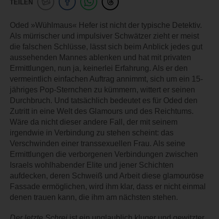
TEILEN
Oded »Wühlmaus« Hefer ist nicht der typische Detektiv.
Als mürrischer und impulsiver Schwätzer zieht er meist
die falschen Schlüsse, lässt sich beim Anblick jedes gut
aussehenden Mannes ablenken und hat mit privaten
Ermittlungen, nun ja, keinerlei Erfahrung. Als er den
vermeintlich einfachen Auftrag annimmt, sich um ein 15-
jähriges Pop-Sternchen zu kümmern, wittert er seinen
Durchbruch. Und tatsächlich bedeutet es für Oded den
Zutritt in eine Welt des Glamours und des Reichtums.
Wäre da nicht dieser andere Fall, der mit seinem
irgendwie in Verbindung zu stehen scheint: das
Verschwinden einer transsexuellen Frau. Als seine
Ermittlungen die verborgenen Verbindungen zwischen
Israels wohlhabender Elite und jener Schichten
aufdecken, deren Schweiß und Arbeit diese glamouröse
Fassade ermöglichen, wird ihm klar, dass er nicht einmal
denen trauen kann, die ihm am nächsten stehen.
Der letzte Schrei
ist ein unglaublich kluger und gewitzter