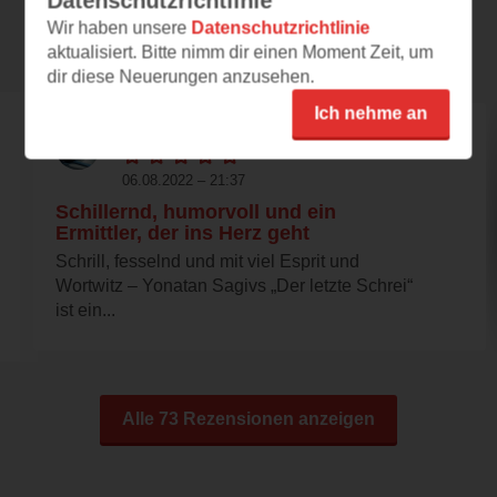
Datenschutzrichtlinie
Wir haben unsere
Datenschutzrichtlinie
Rezensionen
aktualisiert. Bitte nimm dir einen Moment Zeit, um
dir diese Neuerungen anzusehen.
Ich nehme an
darkola77
06.08.2022 – 21:37
Schillernd, humorvoll und ein
Ermittler, der ins Herz geht
Schrill, fesselnd und mit viel Esprit und
Wortwitz – Yonatan Sagivs „Der letzte Schrei“
ist ein...
Alle 73 Rezensionen anzeigen