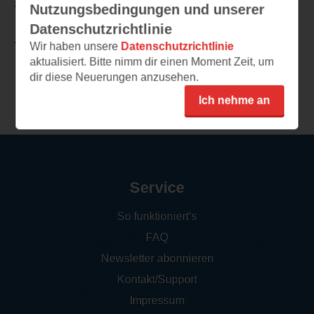
ansonsten top.
Nutzungsbedingungen und unserer
Datenschutzrichtlinie
Wir haben unsere
Datenschutzrichtlinie
TEILEN
aktualisiert. Bitte nimm dir einen Moment Zeit, um
dir diese Neuerungen anzusehen.
Weitere Rezensionen
Ich nehme an
Service
So funktioniert‘s
FAQ
Newsletter abonnieren
Kontakt/Support
Impressum