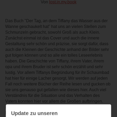
Von
lost.in.my.book
Das Buch "Der Tag, an dem Tiffany das Wasser aus der
Wanne geschaukelt hat" hat uns an vielen Stellen zum
Schmunzeln gebracht, sowohl Groß als auch Klein.
Zunächst einmal ist das Cover und auch die innere
Gestaltung sehr schön und präzise, sie sorgt dafür, dass
auch die Kleinen der Geschichte anhand der Bilder sehr
gut folgen können und so alle ein tolles Leseerlebnis
haben. Die Geschichte von Tiffany, ihrem Vater, ihrem
opa und ihrem Bruder ist sehr schön erzählt und sehr
lustig. Vor allem Tiffanys Begründung für ihr Schaumbad
hat hier für einige Lacher gesorgt. Wir werden auf jeden
Fall noch weitere Bücher der Reihe lesen und gucken ob
sie uns genauso gut gefallen wie dieses hier. Auch viel
Verständnis für die Situation und das Verhalten des
Vaters konnten hier vor allem die Großen aufbringen.
Demnach ein sehr toll gelungenes Buch, welches für die
Update zu unseren
Kleinen eventuell etwas Kürzer hätte ausfallen können,