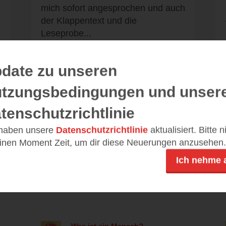
mich sofort angesprochen und auch
der Klappentext und die
Leseprobe...
date zu unseren
tzungsbedingungen und unser
Alle 10 Rezensionen anzeigen
tenschutzrichtlinie
 haben unsere
Datenschutzrichtlinie
aktualisiert. Bitte 
einen Moment Zeit, um dir diese Neuerungen anzusehen.
Leseeindrücke
Ich nehme 