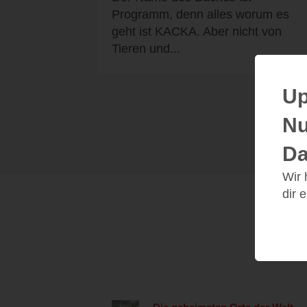
Programm, denn alles worum es
geht ist KACKA. Aber nicht von
Tieren und...
Up
Nu
Da
Wir
dir 