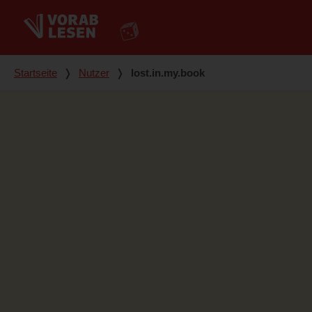
Du bist hier
Startseite
❭
Nutzer
❭
lost.in.my.book