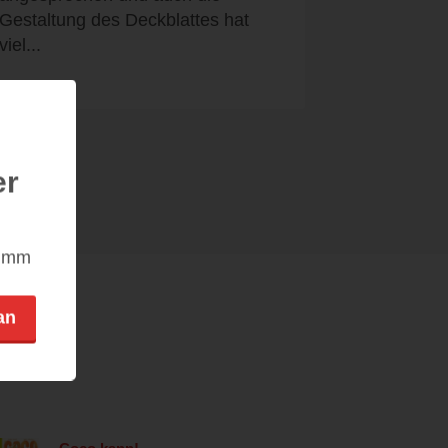
Gestaltung des Deckblattes hat
viel...
er
nimm
an