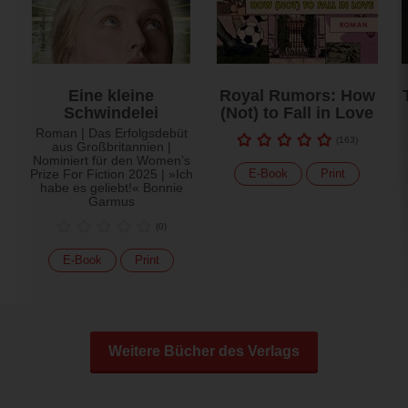
Eine kleine
Royal Rumors: How
Schwindelei
(Not) to Fall in Love
Roman | Das Erfolgsdebüt
(
163
)
aus Großbritannien |
Nominiert für den Women’s
Prize For Fiction 2025 | »Ich
E-Book
Print
habe es geliebt!« Bonnie
Garmus
(
0
)
E-Book
Print
Weitere Bücher des Verlags