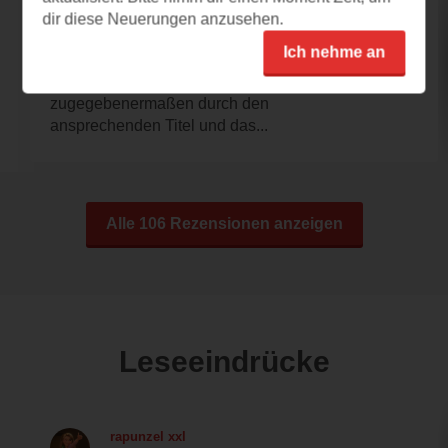
dir diese Neuerungen anzusehen.
21.10.2024 – 20:01
Ich nehme an
Ein Hoch auf die Frauenfreundschaft
Aufmerksam geworden war ich auf das Buch
zugegebenermaßen durch den
ansprechenden Titel und das...
Alle 106 Rezensionen anzeigen
Leseeindrücke
rapunzel xxl