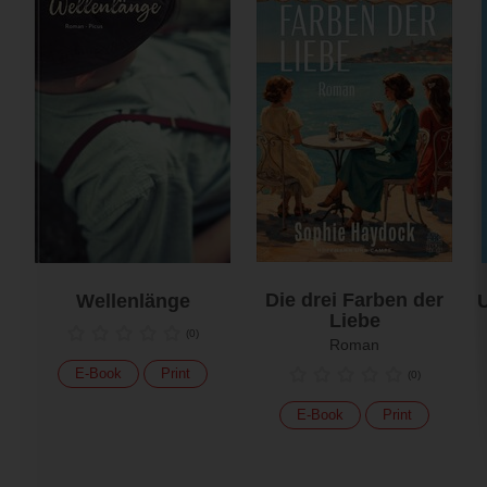
Die drei Farben der
Wellenlänge
U
Liebe
(
0
)
Roman
E-Book
Print
(
0
)
E-Book
Print