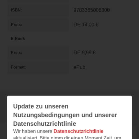
9783365008300
ISBN
DE
14,00 €
Preis
E-Book
DE
9,99 €
Preis
ePub
Format
Update zu unseren
Rezensionen
Nutzungsbedingungen und unserer
Datenschutzrichtlinie
Wir haben unsere
Datenschutzrichtlinie
lisbethsalander
aktualisiert. Bitte nimm dir einen Moment Zeit, um