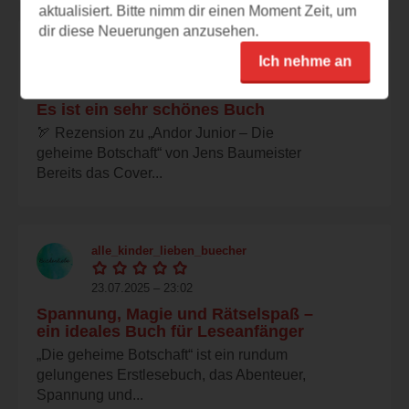
aktualisiert. Bitte nimm dir einen Moment Zeit, um
dir diese Neuerungen anzusehen.
foxy91
Ich nehme an
24.07.2025 – 11:27
Es ist ein sehr schönes Buch
🏹 Rezension zu „Andor Junior – Die
geheime Botschaft“ von Jens Baumeister
Bereits das Cover...
alle_kinder_lieben_buecher
23.07.2025 – 23:02
Spannung, Magie und Rätselspaß –
ein ideales Buch für Leseanfänger
„Die geheime Botschaft“ ist ein rundum
gelungenes Erstlesebuch, das Abenteuer,
Spannung und...