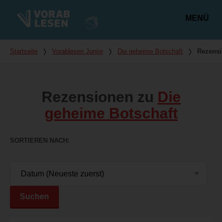
MENÜ
Hauptmenü
Du bist hier
Startseite
❭
Vorablesen Junior
❭
Die geheime Botschaft
❭
Rezens
Rezensionen zu
Die
geheime Botschaft
SORTIEREN NACH
Suchen