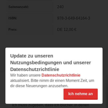
240
Seitenanzahl
978-3-649-64164-3
ISBN
DE
12,00 €
Preis
Update zu unseren
Nutzungsbedingungen und unserer
Rezensionen
Datenschutzrichtlinie
Wir haben unsere
Datenschutzrichtlinie
aktualisiert. Bitte nimm dir einen Moment Zeit, um
lealein1906
dir diese Neuerungen anzusehen.
08.09.2022 – 01:07
Ich nehme an
Walküren gesucht
Ich muss zugeben, dass ich Bücher, in denen