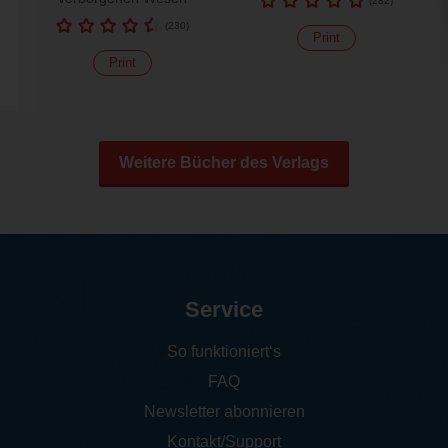
(
282
)
(
230
)
Print
Print
Weitere Bücher des Verlags
Service
So funktioniert‘s
FAQ
Newsletter abonnieren
Kontakt/Support