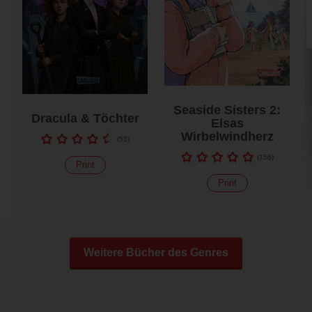
Seaside Sisters 2:
Dracula & Töchter
Elsas
Wirbelwindherz
(
55
)
(
156
)
Print
Print
Weitere Bücher des Genres