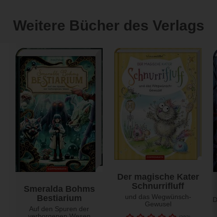
Weitere Bücher des Verlags
Der magische Kater
Schnurrifluff
Smeralda Bohms
und das Wegwünsch-
Bestiarium
D
Gewusel
Auf den Spuren der
verborgenen Wesen