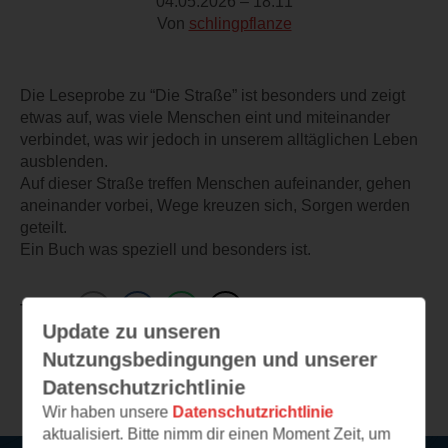
04.05.2026 – 18:11
Von
schlingpflanze
Die Leseprobe zu “Die Straße” ist besonders und zeigt
etwas auf, was viele Menschen eint und miteinander
verbindet, was wir jedoch in unserem alltäglichen Leben
ausblenden.
Auf dieser Straße treffen Menschen aufeinander, gehen
aneinander vorbei, Wege kreuzen sich, Sorgen werden
geteilt.
Ein Buch was speziell und besonders ist.
TEILEN
Update zu unseren
Nutzungsbedingungen und unserer
Weitere Leseeindrücke
Datenschutzrichtlinie
Wir haben unsere
Datenschutzrichtlinie
aktualisiert. Bitte nimm dir einen Moment Zeit, um