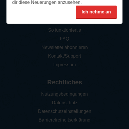
dir diese Neuerungen anzusehen.
Ich nehme an
Service
So funktioniert‘s
FAQ
Newsletter abonnieren
Kontakt/Support
Impressum
Rechtliches
Nutzungsbedingungen
Datenschutz
Datenschutzeinstellungen
Barrierefreiheitserklärung