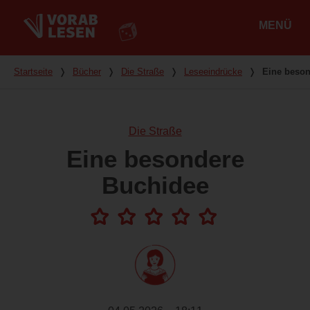
MENÜ
Hauptmenü
Du bist hier
Startseite
❭
Bücher
❭
Die Straße
❭
Leseeindrücke
❭
Eine beso
Die Straße
Eine besondere
Buchidee