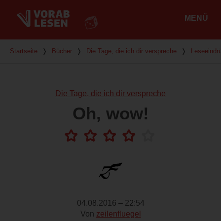
MENÜ
Hauptmenü
Du bist hier
Startseite
❭
Bücher
❭
Die Tage, die ich dir verspreche
❭
Leseeindr
Die Tage, die ich dir verspreche
Oh, wow!
04.08.2016 – 22:54
Von
zeilenfluegel