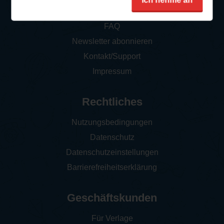
Ich nehme an
So funktioniert‘s
FAQ
Newsletter abonnieren
Kontakt/Support
Impressum
Rechtliches
Nutzungsbedingungen
Datenschutz
Datenschutzeinstellungen
Barrierefreiheitserklärung
Geschäftskunden
Für Verlage