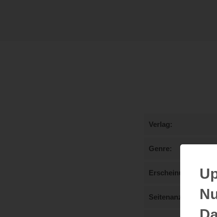
Verlag
Genre
Up
Erscheinungstermi
Nu
Seitenanzahl
Da