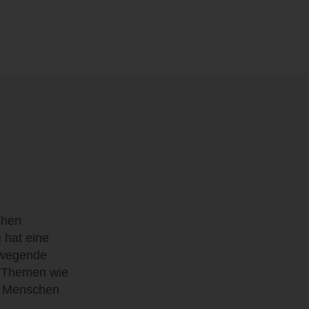
chen
 hat eine
ewegende
e Themen wie
en Menschen