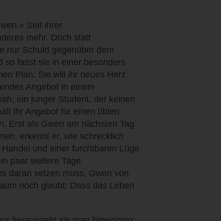
wen.« Seit ihrer
nderes mehr. Doch statt
ie nur Schuld gegenüber dem
 so fasst sie in einer besonders
en Plan: Sie will ihr neues Herz
hendes Angebot in einem
ah, ein junger Student, der keinen
ält ihr Angebot für einen üblen
in. Erst als Gwen am nächsten Tag
en, erkennt er, wie schrecklich
n Handel und einer furchtbaren Lüge
ein paar weitere Tage
les daran setzen muss, Gwen von
kaum noch glaubt: Dass das Leben
rs herausgeht als man hineinging: