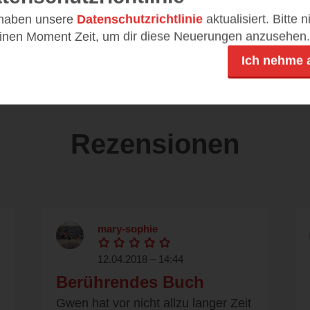
978-3-426-51676-8
 haben unsere
Datenschutzrichtlinie
aktualisiert. Bitte 
einen Moment Zeit, um dir diese Neuerungen anzusehen.
DE
9,99 €
Ich nehme 
Rezensionen
mary-sophie
12.04.2018 – 14:44
Berührendes Buch
n
Gwen hat vor nicht allzu langer Zeit