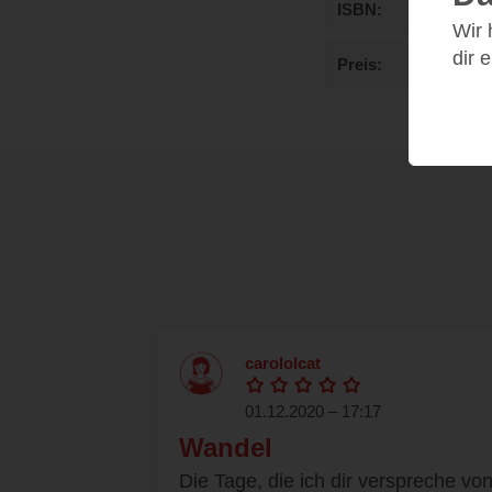
ISBN
Wir
dir 
Preis
carololcat
01.12.2020 – 17:17
Wandel
Die Tage, die ich dir verspreche vo