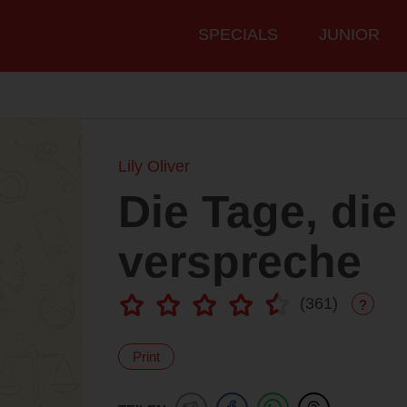
Hauptmenü
SPECIALS
JUNIOR
Lily Oliver
Die Tage, die 
verspreche
(
361
)
?
Print