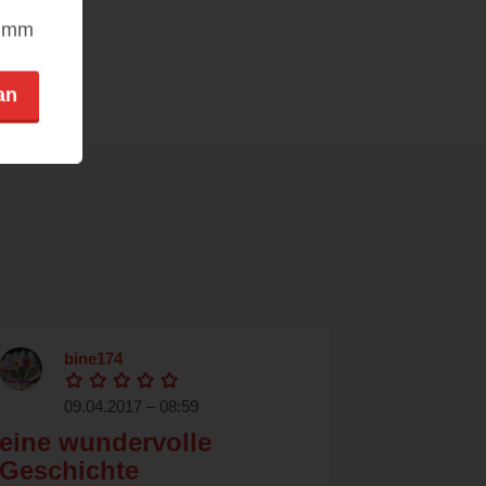
nimm
an
bine174
09.04.2017 – 08:59
eine wundervolle
Geschichte