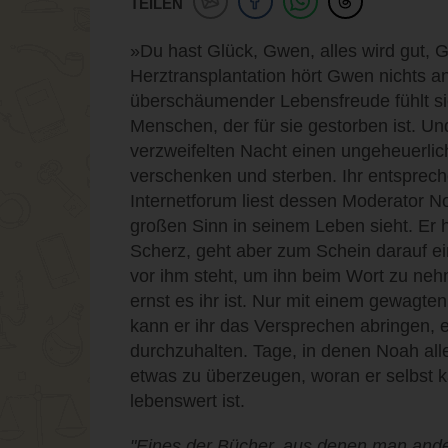
TEILEN
»Du hast Glück, Gwen, alles wird gut, G
Herztransplantation hört Gwen nichts a
überschäumender Lebensfreude fühlt s
Menschen, der für sie gestorben ist. Und
verzweifelten Nacht einen ungeheuerlich
verschenken und sterben. Ihr entsprec
Internetforum liest dessen Moderator No
großen Sinn in seinem Leben sieht. Er h
Scherz, geht aber zum Schein darauf e
vor ihm steht, um ihn beim Wort zu nehm
ernst es ihr ist. Nur mit einem gewagte
kann er ihr das Versprechen abringen, 
durchzuhalten. Tage, in denen Noah al
etwas zu überzeugen, woran er selbst 
lebenswert ist.
"Eines der Bücher, aus denen man ande