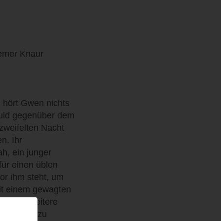
roemer Knaur
n hört Gwen nichts
huld gegenüber dem
rzweifelten Nacht
n. Ihr
h, ein junger
für einen üblen
or ihm steht, um
mit einem gewagten
in paar weitere
von etwas zu