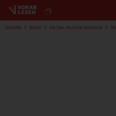
Du bist hier
Startseite
❭
Bücher
❭
Die Tage, die ich dir verspreche
❭
Re