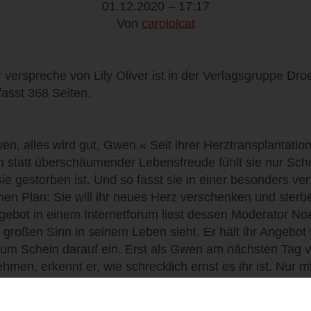
01.12.2020 – 17:17
Von
carololcat
ir verspreche von Lily Oliver ist in der Verlagsgruppe D
asst 368 Seiten.
n, alles wird gut, Gwen.« Seit ihrer Herztransplantatio
 statt überschäumender Lebensfreude fühlt sie nur Sc
ie gestorben ist. Und so fasst sie in einer besonders ve
en Plan: Sie will ihr neues Herz verschenken und sterbe
ebot in einem Internetforum liest dessen Moderator Noa
 großen Sinn in seinem Leben sieht. Er hält ihr Angebot 
zum Schein darauf ein. Erst als Gwen am nächsten Tag v
hmen, erkennt er, wie schrecklich ernst es ihr ist. Nur 
rchtbaren Lüge kann er ihr das Versprechen abringen, e
. Tage, in denen Noah alles daran setzen muss, Gwen 