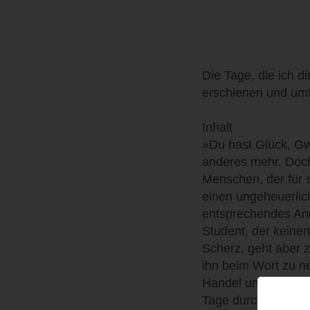
Die Tage, die ich d
erschienen und umf
Inhalt
»Du hast Glück, Gwe
anderes mehr. Doch
Menschen, der für s
einen ungeheuerlich
entsprechendes Ang
Student, der keinen
Scherz, geht aber 
ihn beim Wort zu ne
Handel und einer fu
Tage durchzuhalten